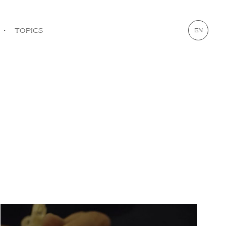
・
TOPICS
EN